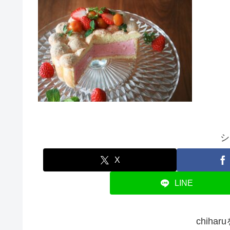
シ
X
LINE
chiha