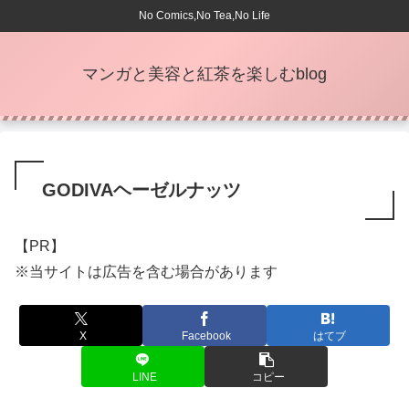
No Comics,No Tea,No Life
マンガと美容と紅茶を楽しむblog
GODIVAヘーゼルナッツ
【PR】
※当サイトは広告を含む場合があります
X
Facebook
はてブ
LINE
コピー