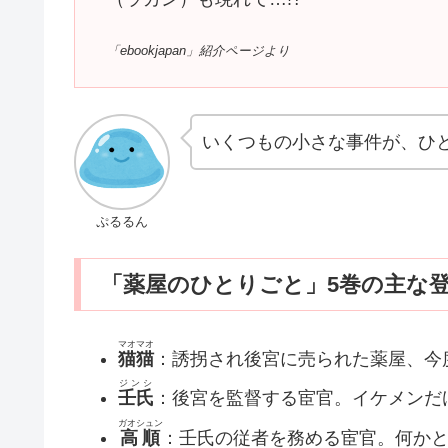
「ebookjapan」紹介ページより
いくつもの小さな事件が、ひ
ぷるるん
「薬屋のひとりごと」5巻の主な
マオマオ
猫猫
：誘拐され後宮に売られた薬屋、今
ジンシ
壬氏
：後宮を監督する宦官。イケメンだ
ガオシュン
高順
：壬氏の従者を務める宦官。何か