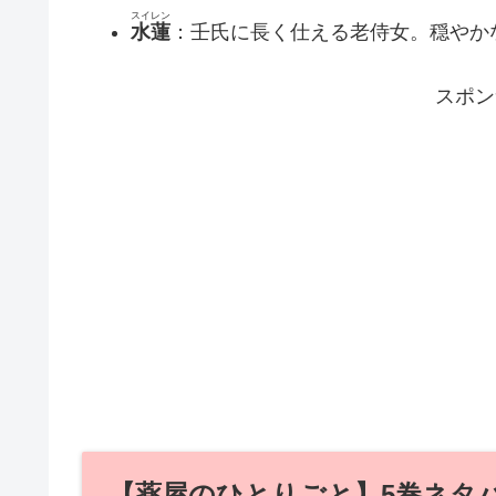
スイレン
水蓮
：壬氏に長く仕える老侍女。穏やか
スポン
【薬屋のひとりごと】5巻ネタ