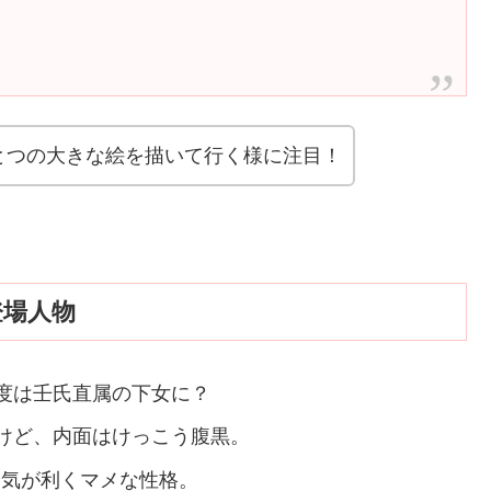
とつの大きな絵を描いて行く様に注目！
登場人物
度は壬氏直属の下女に？
けど、内面はけっこう腹黒。
と気が利くマメな性格。