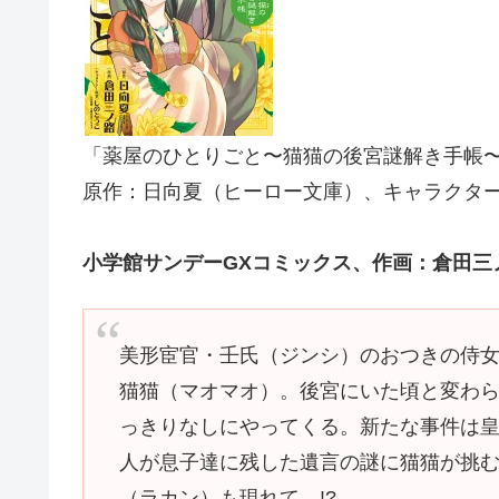
「薬屋のひとりごと〜猫猫の後宮謎解き手帳
原作：日向夏（ヒーロー文庫）、キャラクタ
小学館サンデーGXコミックス、作画：倉田三
美形宦官・壬氏（ジンシ）のおつきの侍
猫猫（マオマオ）。後宮にいた頃と変わ
っきりなしにやってくる。新たな事件は
人が息子達に残した遺言の謎に猫猫が挑
（ラカン）も現れて…!?