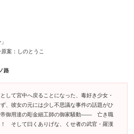
〜」
ー原案：しのとうこ
ノ路
女として宮中へ戻ることになった、毒好き少女・
らず、彼女の元には少し不思議な事件の話題がひ
皇帝御用達の彫金細工師の御家騒動―― 亡き職
む！ そして曰くありげな、くせ者の武官・羅漢