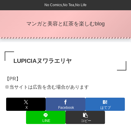
No Comics,No Tea,No Life
マンガと美容と紅茶を楽しむblog
LUPICIAヌワラエリヤ
【PR】
※当サイトは広告を含む場合があります
X
Facebook
はてブ
LINE
コピー