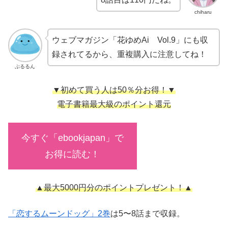
chiharu
ウェブマガジン「花ゆめAi Vol.9」にも収
録されてるから、重複購入に注意してね！
ぷるるん
▼初めて買う人は50％分お得！▼
電子書籍最大級のポイント還元
今すぐ「ebookjapan」で
お得に読む！
▲最大5000円分のポイントプレゼント！▲
「恋するムーンドッグ」2巻
は5〜8話まで収録。