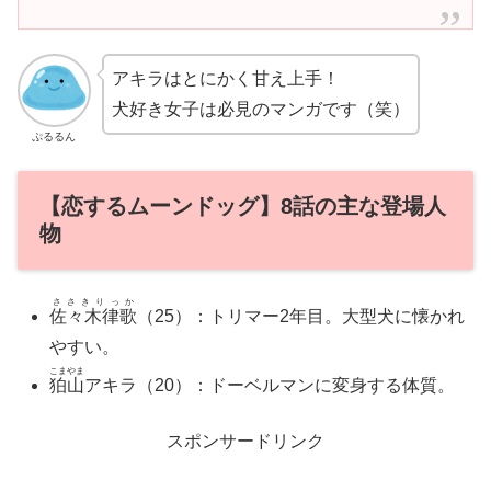
アキラはとにかく甘え上手！
犬好き女子は必見のマンガです（笑）
ぷるるん
【恋するムーンドッグ】8話の主な登場人
物
ささきりっか
佐々木律歌
（25）：トリマー2年目。大型犬に懐かれ
やすい。
こまやま
狛山
アキラ（20）：ドーベルマンに変身する体質。
スポンサードリンク