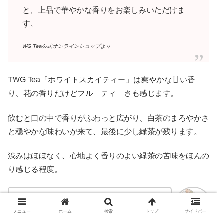
と、上品で華やかな香りをお楽しみいただけま
す。
WG Tea公式オンラインショップより
TWG Tea「ホワイトスカイティー」は爽やかな甘い香
り、花の香りだけどフルーティーさも感じます。
飲むと口の中で香りがふわっと広がり、白茶のまろやかさ
と穏やかな味わいが来て、最後に少し緑茶が残ります。
渋みはほぼなく、心地よく香りのよい緑茶の苦味をほんの
り感じる程度。
香りもいいし、白茶と緑茶のブレンドが絶
妙…！
メニュー
ホーム
検索
トップ
サイドバー
chiharu